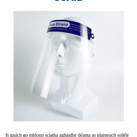
Is gnách go mbíonn sciatha aghaidhe déanta as plaisteach soiléir