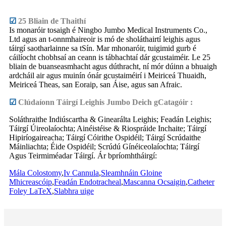
☑
25 Bliain de Thaithí
Is monaróir tosaigh é Ningbo Jumbo Medical Instruments Co.,
Ltd agus an t-onnmhaireoir is mó de sholáthairtí leighis agus
táirgí saotharlainne sa tSín. Mar mhonaróir, tuigimid gurb é
cáilíocht chobhsaí an ceann is tábhachtaí dár gcustaiméir. Le 25
bliain de buanseasmhacht agus dúthracht, ní mór dúinn a bhuaigh
ardcháil air agus muinín ónár gcustaiméirí i Meiriceá Thuaidh,
Meiriceá Theas, san Eoraip, san Áise, agus san Afraic.
☑
Clúdaíonn Táirgí Leighis Jumbo Deich gCatagóir :
Soláthraithe Indiúscartha & Ginearálta Leighis; Feadán Leighis;
Táirgí Úireolaíochta; Ainéistéise & Riospráide Inchaite; Táirgí
Hipiríogaireacha; Táirgí Cóirithe Ospidéil; Táirgí Scrúdaithe
Máinliachta; Éide Ospidéil; Scrúdú Gínéiceolaíochta; Táirgí
Agus Teirmiméadar Táirgí. Ár bpríomhtháirgí:
Mála Colostomy
,
Iv Cannula
,
Sleamhnáin Gloine
Mhicreascóip
,
Feadán Endotracheal
,
Mascanna Ocsaigin
,
Catheter
Foley LaTeX
,
Slabhra uige