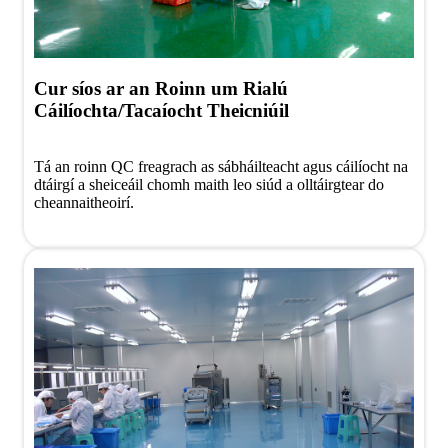
Cur síos ar an Roinn um Rialú
Cáilíochta/Tacaíocht Theicniúil
Tá an roinn QC freagrach as sábháilteacht agus cáilíocht na
dtáirgí a sheiceáil chomh maith leo siúd a olltáirgtear do
cheannaitheoirí.