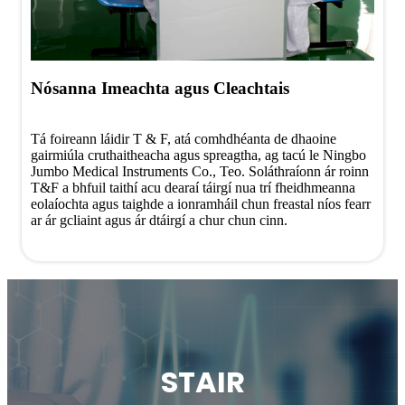
Nósanna Imeachta agus Cleachtais
Tá foireann láidir T & F, atá comhdhéanta de dhaoine
gairmiúla cruthaitheacha agus spreagtha, ag tacú le Ningbo
Jumbo Medical Instruments Co., Teo. Soláthraíonn ár roinn
T&F a bhfuil taithí acu dearaí táirgí nua trí fheidhmeanna
eolaíochta agus taighde a ionramháil chun freastal níos fearr
ar ár gcliaint agus ár dtáirgí a chur chun cinn.
STAIR