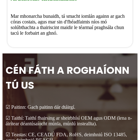
Mar mhonarcha bunaidh, tá smacht iomlán againn ar gach
córas costais, agus mar sin d'fhéadfaimis níos mó
solúbthachta a thairiscint maidir le téarmaí praghsála chun
tacú le forbairt an ghnó.
CÉN FÁTH A ROGHAÍONN
TÚ US
☑ Paitinn: Gach paitinn dár dtáirgí.
☑ Taithí: Taithí fhairsing ar sheirbhísí OEM agus ODM (lena n-
áirítear déantúsaíocht múnla, múnlú insteallta).
☑ Teastas: CE, CEADÚ FDA, RoHS, deimhniú ISO 13485,