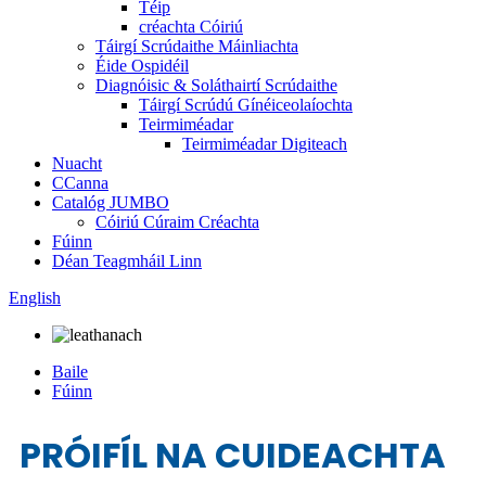
Téip
créachta Cóiriú
Táirgí Scrúdaithe Máinliachta
Éide Ospidéil
Diagnóisic & Soláthairtí Scrúdaithe
Táirgí Scrúdú Gínéiceolaíochta
Teirmiméadar
Teirmiméadar Digiteach
Nuacht
CCanna
Catalóg JUMBO
Cóiriú Cúraim Créachta
Fúinn
Déan Teagmháil Linn
English
Baile
Fúinn
PRÓIFÍL NA CUIDEACHTA