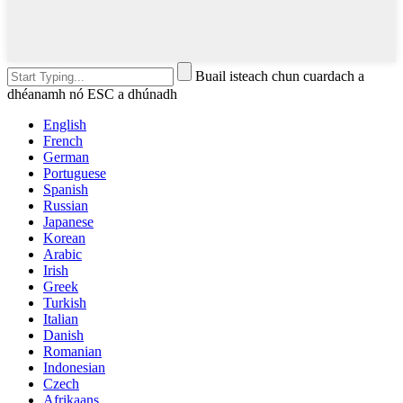
Buail isteach chun cuardach a
dhéanamh nó ESC a dhúnadh
English
French
German
Portuguese
Spanish
Russian
Japanese
Korean
Arabic
Irish
Greek
Turkish
Italian
Danish
Romanian
Indonesian
Czech
Afrikaans