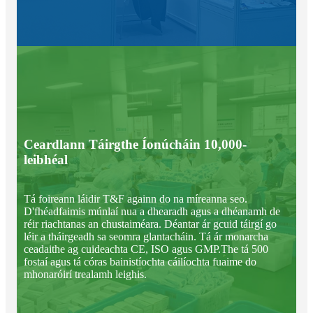
Ceardlann Táirgthe Íonúcháin 10,000-
leibhéal
Tá foireann láidir T&F againn do na míreanna seo.
D'fhéadfaimis múnlaí nua a dhearadh agus a dhéanamh de
réir riachtanas an chustaiméara. Déantar ár gcuid táirgí go
léir a tháirgeadh sa seomra glantacháin. Tá ár monarcha
ceadaithe ag cuideachta CE, ISO agus GMP.The tá 500
fostaí agus tá córas bainistíochta cáilíochta fuaime do
mhonaróirí trealamh leighis.