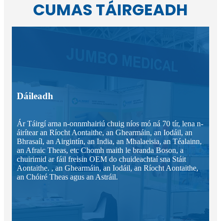
CUMAS TÁIRGEADH
Dáileadh
Ár Táirgí arna n-onnmhairiú chuig níos mó ná 70 tír, lena n-
áirítear an Ríocht Aontaithe, an Ghearmáin, an Iodáil, an
Bhrasaíl, an Airgintín, an India, an Mhalaeisia, an Téalainn,
an Afraic Theas, etc Chomh maith le branda Boson, a
chuirimid ar fáil freisin OEM do chuideachtaí sna Stáit
Aontaithe. , an Ghearmáin, an Iodáil, an Ríocht Aontaithe,
an Chóiré Theas agus an Astráil.