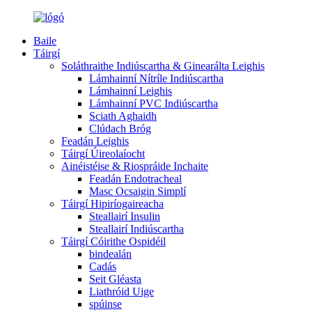
Baile
Táirgí
Soláthraithe Indiúscartha & Ginearálta Leighis
Lámhainní Nítríle Indiúscartha
Lámhainní Leighis
Lámhainní PVC Indiúscartha
Sciath Aghaidh
Clúdach Bróg
Feadán Leighis
Táirgí Úireolaíocht
Ainéistéise & Riospráide Inchaite
Feadán Endotracheal
Masc Ocsaigin Simplí
Táirgí Hipiríogaireacha
Steallairí Insulin
Steallairí Indiúscartha
Táirgí Cóirithe Ospidéil
bindealán
Cadás
Seit Gléasta
Liathróid Uige
spúinse