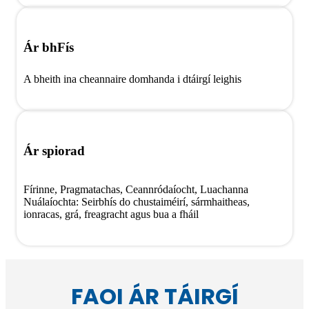
Ár bhFís
A bheith ina cheannaire domhanda i dtáirgí leighis
Ár spiorad
Fírinne, Pragmatachas, Ceannródaíocht, Luachanna
Nuálaíochta: Seirbhís do chustaiméirí, sármhaitheas,
ionracas, grá, freagracht agus bua a fháil
FAOI ÁR TÁIRGÍ