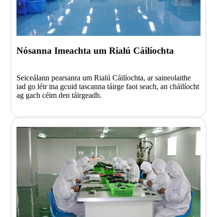
Nósanna Imeachta um Rialú Cáilíochta
Seiceálann pearsanra um Rialú Cáilíochta, ar saineolaithe
iad go léir ina gcuid tascanna táirge faoi seach, an cháilíocht
ag gach céim den táirgeadh.