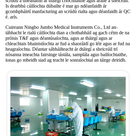
scrúdú a dhéanamh ar tháirgí críochnaithe agus araile a sheiceáil.
Is dearbhú cáilíochta dúbailte é mar go ndéanfaidh ár
gcomhpháirtí manfacturing an scrúdú rialta agus déanfaidh ár QC
é. arís.
Cuireann Ningbo Jumbo Medical Instruments Co., Ltd an-
tábhacht le rialú cáilíochta dian a chothabháil ag gach céim de na
próisis T&F agus déantúsaíochta, agus ar tháirgí agus ar
chleachtais bhainistíochta ar fud a shaoráidí go léir agus ar fud na
heagraíochta. Déantar sábháilteacht ár dtáirgí a sheiceáil trí
nósanna imeachta fairsinge tástála, samplála agus bailíochtaithe,
ionas go mbeidh siad ag teacht le sonraíochtaí an táirge deiridh.