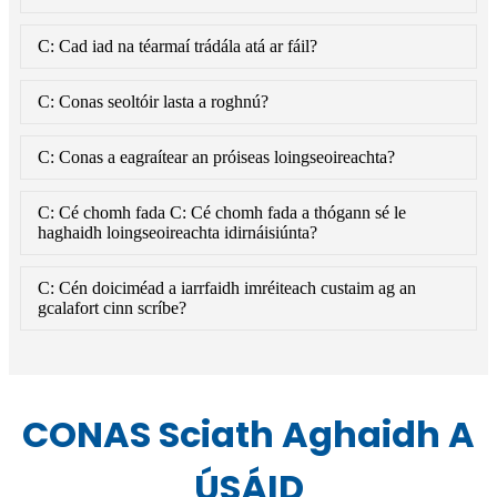
C: Cad iad na téarmaí trádála atá ar fáil?
C: Conas seoltóir lasta a roghnú?
C: Conas a eagraítear an próiseas loingseoireachta?
C: Cé chomh fada C: Cé chomh fada a thógann sé le
haghaidh loingseoireachta idirnáisiúnta?
C: Cén doiciméad a iarrfaidh imréiteach custaim ag an
gcalafort cinn scríbe?
CONAS Sciath Aghaidh A
ÚSÁID