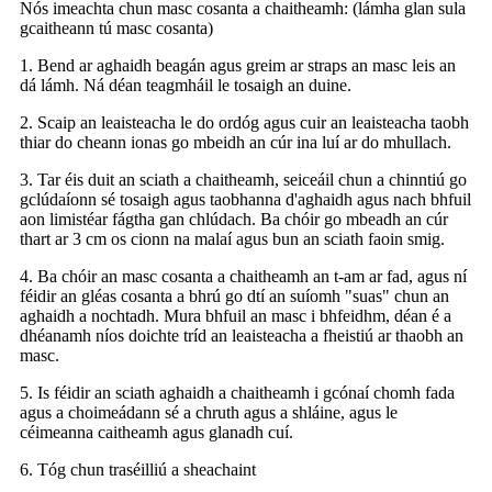
Nós imeachta chun masc cosanta a chaitheamh: (lámha glan sula
gcaitheann tú masc cosanta)
1. Bend ar aghaidh beagán agus greim ar straps an masc leis an
dá lámh. Ná déan teagmháil le tosaigh an duine.
2. Scaip an leaisteacha le do ordóg agus cuir an leaisteacha taobh
thiar do cheann ionas go mbeidh an cúr ina luí ar do mhullach.
3. Tar éis duit an sciath a chaitheamh, seiceáil chun a chinntiú go
gclúdaíonn sé tosaigh agus taobhanna d'aghaidh agus nach bhfuil
aon limistéar fágtha gan chlúdach. Ba chóir go mbeadh an cúr
thart ar 3 cm os cionn na malaí agus bun an sciath faoin smig.
4. Ba chóir an masc cosanta a chaitheamh an t-am ar fad, agus ní
féidir an gléas cosanta a bhrú go dtí an suíomh "suas" chun an
aghaidh a nochtadh. Mura bhfuil an masc i bhfeidhm, déan é a
dhéanamh níos doichte tríd an leaisteacha a fheistiú ar thaobh an
masc.
5. Is féidir an sciath aghaidh a chaitheamh i gcónaí chomh fada
agus a choimeádann sé a chruth agus a shláine, agus le
céimeanna caitheamh agus glanadh cuí.
6. Tóg chun traséilliú a sheachaint