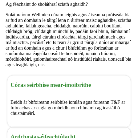
Ag féachaint do sholáthraí sciath aghaidh?
Soláthraíonn Wellmien cúram leighis agus áiseanna próiseála bia
ar fud an domhain le táirgí lena n-áirítear maisc aghaidhe, sciatha
aghaidhe, fallaingeacha, clúdaigh, naprúin, caipíní bouffant,
clúdaigh bróg, clúdaigh muinchille, padáin faoi bhun, lámhainní
indiúscartha, táirgí cúraim chréachta, táirgí garchabhrach agus
máinliachta. pacáistí etc Is fearr ár gcuid táirgí a dhíol ar mhargaí
ar fud an domhain agus a chur i bhfeidhm go forleathan ar
shuíomhanna éagsúla cosúil le hospidéil, ionaid chúraim,
mórdhíoltóirí, gníomhaireachtaí nó institiúidí rialtais, tionscail bia
agus teaghlaigh, etc.
Córas seirbhíse mear-imoibrithe
Beidh ár bhfoireann seirbhíse iomlán agus foireann T&F ar
fuireachas ar eagla go mbeidh aon chúnamh ag teastáil ó
chustaiméirí.
Ardchostas-éifeachtúlacht