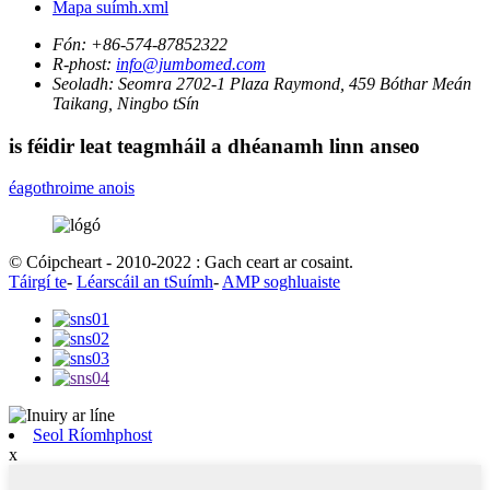
Mapa suímh.xml
Fón:
+86-574-87852322
R-phost:
info@jumbomed.com
Seoladh:
Seomra 2702-1 Plaza Raymond, 459 Bóthar Meán
Taikang, Ningbo tSín
is féidir leat teagmháil a dhéanamh linn anseo
éagothroime anois
© Cóipcheart - 2010-2022 : Gach ceart ar cosaint.
Táirgí te
-
Léarscáil an tSuímh
-
AMP soghluaiste
Seol Ríomhphost
x