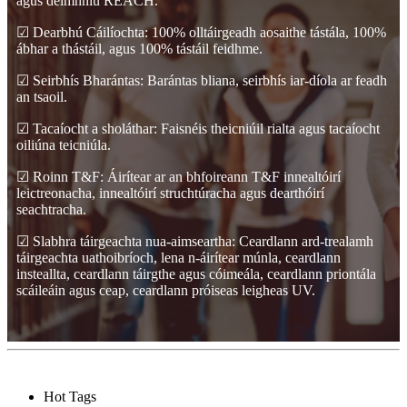
agus deimhniú REACH.
☑ Dearbhú Cáilíochta: 100% olltáirgeadh aosaithe tástála, 100%
ábhar a thástáil, agus 100% tástáil feidhme.
☑ Seirbhís Bharántas: Barántas bliana, seirbhís iar-díola ar feadh
an tsaoil.
☑ Tacaíocht a sholáthar: Faisnéis theicniúil rialta agus tacaíocht
oiliúna teicniúla.
☑ Roinn T&F: Áirítear ar an bhfoireann T&F innealtóirí
leictreonacha, innealtóirí struchtúracha agus dearthóirí
seachtracha.
☑ Slabhra táirgeachta nua-aimseartha: Ceardlann ard-trealamh
táirgeachta uathoibríoch, lena n-áirítear múnla, ceardlann
insteallta, ceardlann táirgthe agus cóimeála, ceardlann priontála
scáileáin agus ceap, ceardlann próiseas leigheas UV.
Hot Tags