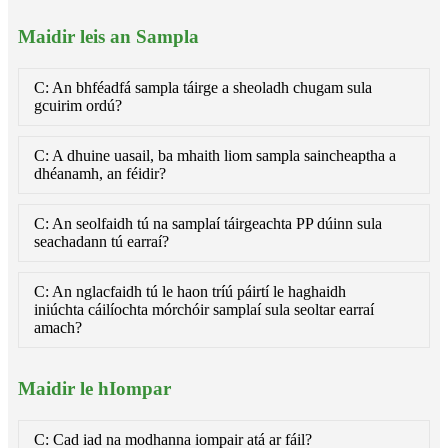
Maidir leis an Sampla
C: An bhféadfá sampla táirge a sheoladh chugam sula
gcuirim ordú?
C: A dhuine uasail, ba mhaith liom sampla saincheaptha a
dhéanamh, an féidir?
C: An seolfaidh tú na samplaí táirgeachta PP dúinn sula
seachadann tú earraí?
C: An nglacfaidh tú le haon tríú páirtí le haghaidh
iniúchta cáilíochta mórchóir samplaí sula seoltar earraí
amach?
Maidir le hIompar
C: Cad iad na modhanna iompair atá ar fáil?