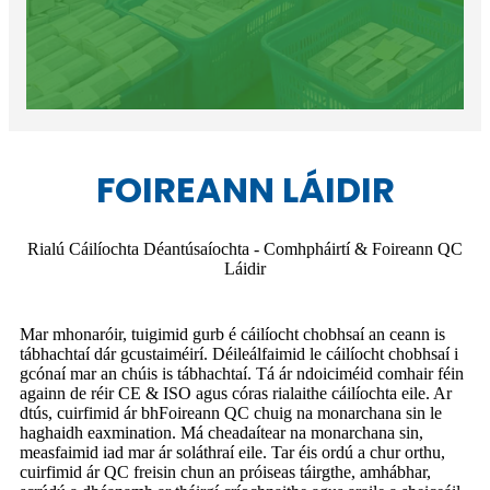
FOIREANN LÁIDIR
Rialú Cáilíochta Déantúsaíochta - Comhpháirtí & Foireann QC
Láidir
Mar mhonaróir, tuigimid gurb é cáilíocht chobhsaí an ceann is
tábhachtaí dár gcustaiméirí. Déileálfaimid le cáilíocht chobhsaí i
gcónaí mar an chúis is tábhachtaí. Tá ár ndoiciméid comhair féin
againn de réir CE & ISO agus córas rialaithe cáilíochta eile. Ar
dtús, cuirfimid ár bhFoireann QC chuig na monarchana sin le
haghaidh eaxmination. Má cheadaítear na monarchana sin,
measfaimid iad mar ár soláthraí eile. Tar éis ordú a chur orthu,
cuirfimid ár QC freisin chun an próiseas táirgthe, amhábhar,