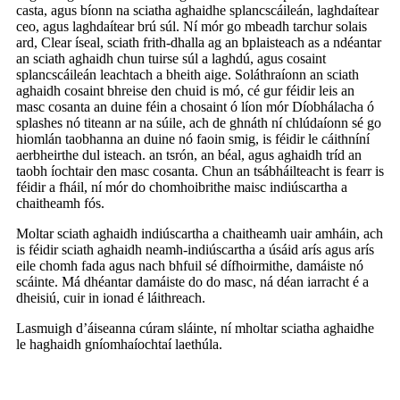
casta, agus bíonn na sciatha aghaidhe splancscáileán, laghdaítear
ceo, agus laghdaítear brú súl. Ní mór go mbeadh tarchur solais
ard, Clear íseal, sciath frith-dhalla ag an bplaisteach as a ndéantar
an sciath aghaidh chun tuirse súl a laghdú, agus cosaint
splancscáileán leachtach a bheith aige. Soláthraíonn an sciath
aghaidh cosaint bhreise den chuid is mó, cé gur féidir leis an
masc cosanta an duine féin a chosaint ó líon mór Díobhálacha ó
splashes nó titeann ar na súile, ach de ghnáth ní chlúdaíonn sé go
hiomlán taobhanna an duine nó faoin smig, is féidir le cáithníní
aerbheirthe dul isteach. an tsrón, an béal, agus aghaidh tríd an
taobh íochtair den masc cosanta. Chun an tsábháilteacht is fearr is
féidir a fháil, ní mór do chomhoibrithe maisc indiúscartha a
chaitheamh fós.
Moltar sciath aghaidh indiúscartha a chaitheamh uair amháin, ach
is féidir sciath aghaidh neamh-indiúscartha a úsáid arís agus arís
eile chomh fada agus nach bhfuil sé dífhoirmithe, damáiste nó
scáinte. Má dhéantar damáiste do do masc, ná déan iarracht é a
dheisiú, cuir in ionad é láithreach.
Lasmuigh d’áiseanna cúram sláinte, ní mholtar sciatha aghaidhe
le haghaidh gníomhaíochtaí laethúla.